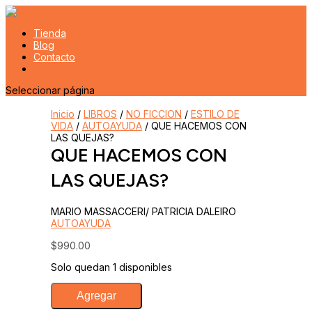
Tienda
Blog
Contacto
Seleccionar página
Inicio
/
LIBROS
/
NO FICCION
/
ESTILO DE
VIDA
/
AUTOAYUDA
/ QUE HACEMOS CON
LAS QUEJAS?
QUE HACEMOS CON
LAS QUEJAS?
MARIO MASSACCERI/ PATRICIA DALEIRO
AUTOAYUDA
$
990.00
Solo quedan 1 disponibles
QUE
Agregar
HACEMOS
CON