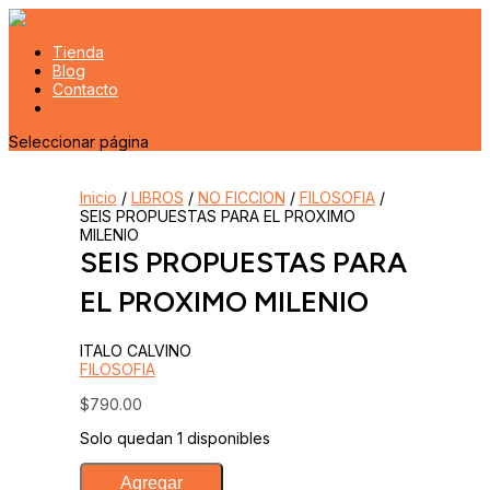
Tienda
Blog
Contacto
Seleccionar página
Inicio
/
LIBROS
/
NO FICCION
/
FILOSOFIA
/
SEIS PROPUESTAS PARA EL PROXIMO
MILENIO
SEIS PROPUESTAS PARA
EL PROXIMO MILENIO
ITALO CALVINO
FILOSOFIA
$
790.00
Solo quedan 1 disponibles
SEIS
Agregar
PROPUESTAS