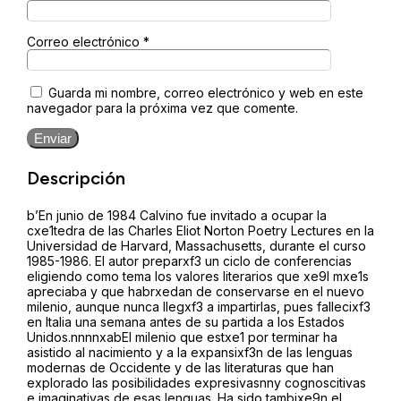
Correo electrónico
*
Guarda mi nombre, correo electrónico y web en este
navegador para la próxima vez que comente.
Enviar
Descripción
b’En junio de 1984 Calvino fue invitado a ocupar la
cxe1tedra de las Charles Eliot Norton Poetry Lectures en la
Universidad de Harvard, Massachusetts, durante el curso
1985-1986. El autor preparxf3 un ciclo de conferencias
eligiendo como tema los valores literarios que xe9l mxe1s
apreciaba y que habrxedan de conservarse en el nuevo
milenio, aunque nunca llegxf3 a impartirlas, pues fallecixf3
en Italia una semana antes de su partida a los Estados
Unidos.nnnnxabEl milenio que estxe1 por terminar ha
asistido al nacimiento y a la expansixf3n de las lenguas
modernas de Occidente y de las literaturas que han
explorado las posibilidades expresivasnny cognoscitivas
e imaginativas de esas lenguas. Ha sido tambixe9n el