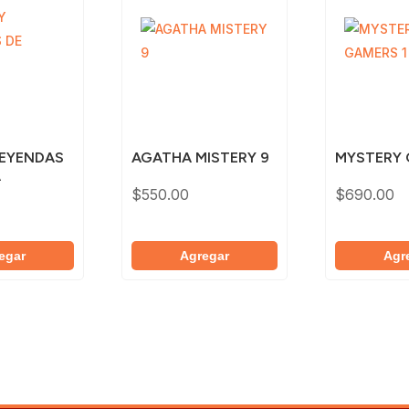
LEYENDAS
AGATHA MISTERY 9
MYSTERY 
A
$
550.00
$
690.00
egar
Agregar
Agr