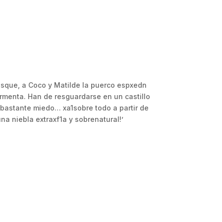
bosque, a Coco y Matilde la puerco espxedn
ormenta. Han de resguardarse en un castillo
 bastante miedo… xa1sobre todo a partir de
a niebla extraxf1a y sobrenatural!’