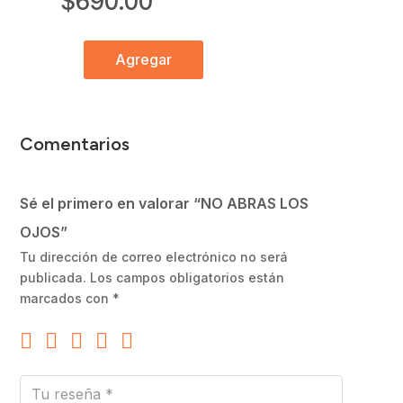
$
690.00
Agregar
NO
ABRAS
LOS
OJOS
Comentarios
cantidad
Sé el primero en valorar “NO ABRAS LOS
OJOS”
Tu dirección de correo electrónico no será
publicada.
Los campos obligatorios están
marcados con
*