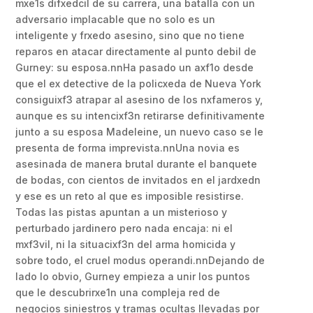
mxe1s difxedcil de su carrera, una batalla con un
adversario implacable que no solo es un
inteligente y frxedo asesino, sino que no tiene
reparos en atacar directamente al punto debil de
Gurney: su esposa.nnHa pasado un axf1o desde
que el ex detective de la policxeda de Nueva York
consiguixf3 atrapar al asesino de los nxfameros y,
aunque es su intencixf3n retirarse definitivamente
junto a su esposa Madeleine, un nuevo caso se le
presenta de forma imprevista.nnUna novia es
asesinada de manera brutal durante el banquete
de bodas, con cientos de invitados en el jardxedn
y ese es un reto al que es imposible resistirse.
Todas las pistas apuntan a un misterioso y
perturbado jardinero pero nada encaja: ni el
mxf3vil, ni la situacixf3n del arma homicida y
sobre todo, el cruel modus operandi.nnDejando de
lado lo obvio, Gurney empieza a unir los puntos
que le descubrirxe1n una compleja red de
negocios siniestros y tramas ocultas llevadas por