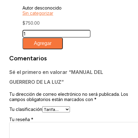
Autor desconocido
Sin categorizar
$
750.00
MANUAL
DEL
GUERRERO
Agregar
DE
LA
Comentarios
LUZ
cantidad
Sé el primero en valorar “MANUAL DEL
GUERRERO DE LA LUZ”
Tu dirección de correo electrónico no será publicada.
Los
campos obligatorios están marcados con
*
Tu clasificación
Tu reseña
*