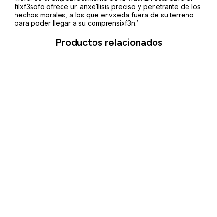
filxf3sofo ofrece un anxe1lisis preciso y penetrante de los
hechos morales, a los que envxeda fuera de su terreno
para poder llegar a su comprensixf3n.’
Productos relacionados