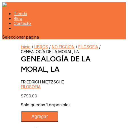
Tienda
Blog
Contacto
Seleccionar página
Inicio
/
LIBROS
/
NO FICCION
/
FILOSOFIA
/
GENEALOGÍA DE LA MORAL, LA
GENEALOGÍA DE LA
MORAL, LA
FRIEDRICH NIETZSCHE
FILOSOFIA
$
790.00
Solo quedan 1 disponibles
GENEALOGÍA
Agregar
DE
LA
MORAL,