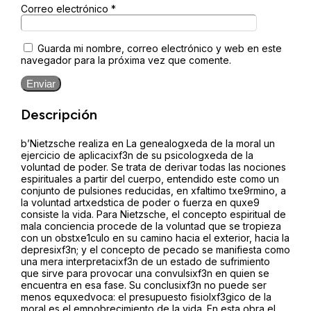
Correo electrónico
*
Guarda mi nombre, correo electrónico y web en este
navegador para la próxima vez que comente.
Enviar
Descripción
b’Nietzsche realiza en La genealogxeda de la moral un
ejercicio de aplicacixf3n de su psicologxeda de la
voluntad de poder. Se trata de derivar todas las nociones
espirituales a partir del cuerpo, entendido este como un
conjunto de pulsiones reducidas, en xfaltimo txe9rmino, a
la voluntad artxedstica de poder o fuerza en quxe9
consiste la vida. Para Nietzsche, el concepto espiritual de
mala conciencia procede de la voluntad que se tropieza
con un obstxe1culo en su camino hacia el exterior, hacia la
depresixf3n; y el concepto de pecado se manifiesta como
una mera interpretacixf3n de un estado de sufrimiento
que sirve para provocar una convulsixf3n en quien se
encuentra en esa fase. Su conclusixf3n no puede ser
menos equxedvoca: el presupuesto fisiolxf3gico de la
moral es el empobrecimiento de la vida. En esta obra el