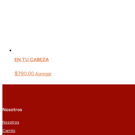
EN TU CABEZA
$
790.00
Agregar
Nosotros
Nosotros
Carrito