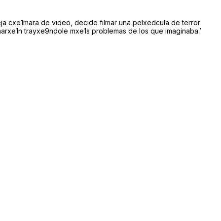
ja cxe1mara de video, decide filmar una pelxedcula de terror
narxe1n trayxe9ndole mxe1s problemas de los que imaginaba.’