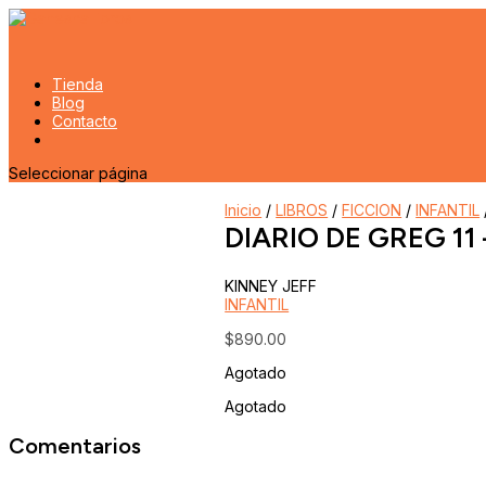
Tienda
Blog
Contacto
Seleccionar página
Inicio
/
LIBROS
/
FICCION
/
INFANTIL
DIARIO DE GREG 11
KINNEY JEFF
INFANTIL
$
890.00
Agotado
Agotado
Comentarios