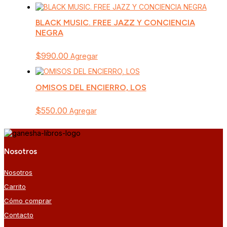
BLACK MUSIC. FREE JAZZ Y CONCIENCIA
NEGRA
$
990.00
Agregar
OMISOS DEL ENCIERRO, LOS
$
550.00
Agregar
Nosotros
Nosotros
Carrito
Cómo comprar
Contacto