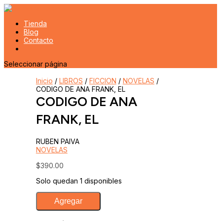
Tienda
Blog
Contacto
Seleccionar página
Inicio
/
LIBROS
/
FICCION
/
NOVELAS
/
CODIGO DE ANA FRANK, EL
CODIGO DE ANA
FRANK, EL
RUBEN PAIVA
NOVELAS
$
390.00
Solo quedan 1 disponibles
CODIGO
Agregar
DE
ANA
FRANK,