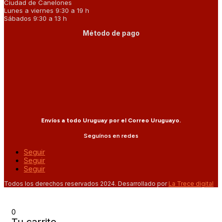
Ciudad de Canelones
Lunes a viernes 9:30 a 19 h
Sábados 9:30 a 13 h
Método de pago
Envíos a todo Uruguay por el Correo Uruguayo.
Seguínos en redes
Seguir
Seguir
Seguir
Todos los derechos reservados 2024. Desarrollado por
La Trece digital
0
Tu carrito