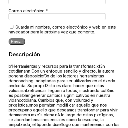
Correo electrónico
*
Guarda mi nombre, correo electrónico y web en este
navegador para la próxima vez que comente.
Enviar
Descripción
b’Herramientas y recursos para la transformacixf3n
cotidianann Con un enfoque sencillo y directo, la autora
ponena disposicixf3n de los lectores herramientas
dencoaching, adaptadas para ser utilizadas en el dxeda
andxeda. Su propxf3sito es claro: hacer que estas
valiosasntxe9cnicas lleguen a todos, mostrando cxf3mo
es posiblengenerar cambios signifi cativos en nuestra
vidancotidiana. Cambios que, con voluntad y
prxe1ctica,nnos permitan modifi car aquello que nos
preocupano aquello que deseamos transformar para vivir
denmanera mxe1s plena.nA lo largo de estas pxe1ginas,
se abordan temasnesenciales como la escucha, la
empatxeda, el tiponde dixe1logo que mantenemos con los