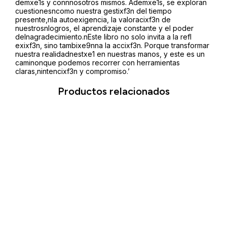
demxe1s y connnosotros mismos. Ademxe1s, se exploran
cuestionesncomo nuestra gestixf3n del tiempo
presente,nla autoexigencia, la valoracixf3n de
nuestrosnlogros, el aprendizaje constante y el poder
delnagradecimiento.nEste libro no solo invita a la refl
exixf3n, sino tambixe9nna la accixf3n. Porque transformar
nuestra realidadnestxe1 en nuestras manos, y este es un
caminonque podemos recorrer con herramientas
claras,nintencixf3n y compromiso.’
Productos relacionados