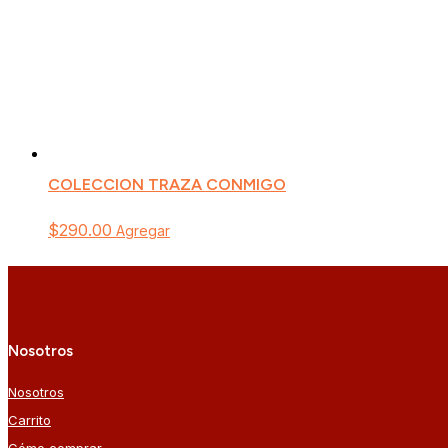
COLECCION TRAZA CONMIGO
$
290.00
Agregar
Nosotros
Nosotros
Carrito