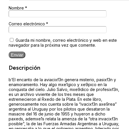
Nombre
*
Correo electrónico
*
Guarda mi nombre, correo electrónico y web en este
navegador para la próxima vez que comente.
Enviar
Descripción
b’El encanto de la aviacixf3n genera misterio, pasixf3n y
enamoramiento. Hay algo mxe1gico y xe9pico en la
conquista del cielo. Julio Salvo, mxe9dico de profesixf3n,
es un archivo viviente de los tres meses que
estremecieron al Rxedo de la Plata. En este libro,
generosamente nos cuenta sobre la “ivacixf3n axe9rea”
argentina al Uruguay por los pilotos que desataron la
masacre del 16 de junio de 1955 y huyeron a dicho
paxeds, ademxe1s relata la amenza de la “otra invacixf3n
posible”, la de las Fuerzas Armadas Argentinas a Uruguay,
en represalia a lo que el gobierno argentino, liderado por