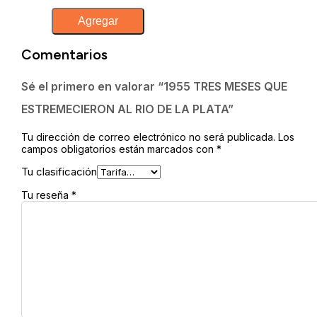
1955
Agregar
TRES
MESES
QUE
Comentarios
ESTREMECIERON
AL
RIO
Sé el primero en valorar “1955 TRES MESES QUE
DE
ESTREMECIERON AL RIO DE LA PLATA”
LA
PLATA
cantidad
Tu dirección de correo electrónico no será publicada.
Los
campos obligatorios están marcados con
*
Tu clasificación
Tu reseña
*