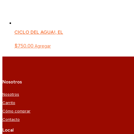
CICLO DEL AGUA!, EL
$
750.00
Agregar
Nosotros
Nosotros
Carrito
Cómo comprar
Contacto
Local