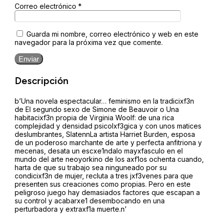
Correo electrónico
*
Guarda mi nombre, correo electrónico y web en este
navegador para la próxima vez que comente.
Enviar
Descripción
b’Una novela espectacular… feminismo en la tradicixf3n
de El segundo sexo de Simone de Beauvoir o Una
habitacixf3n propia de Virginia Woolf: de una rica
complejidad y densidad psicolxf3gica y con unos matices
deslumbrantes, SlatennLa artista Harriet Burden, esposa
de un poderoso marchante de arte y perfecta anfitriona y
mecenas, desata un escxe1ndalo mayxfasculo en el
mundo del arte neoyorkino de los axf1os ochenta cuando,
harta de que su trabajo sea ninguneado por su
condicixf3n de mujer, recluta a tres jxf3venes para que
presenten sus creaciones como propias. Pero en este
peligroso juego hay demasiados factores que escapan a
su control y acabarxe1 desembocando en una
perturbadora y extraxf1a muerte.n’