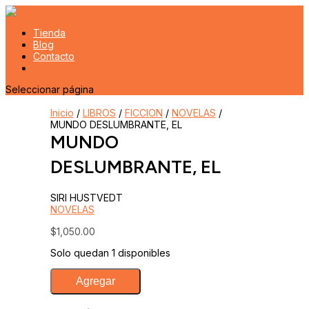
Tienda
Blog
Contacto
Seleccionar página
Inicio
/
LIBROS
/
FICCION
/
NOVELAS
/
MUNDO DESLUMBRANTE, EL
MUNDO
DESLUMBRANTE, EL
SIRI HUSTVEDT
NOVELAS
$
1,050.00
Solo quedan 1 disponibles
MUNDO
Agregar
DESLUMBRANTE,
EL
cantidad