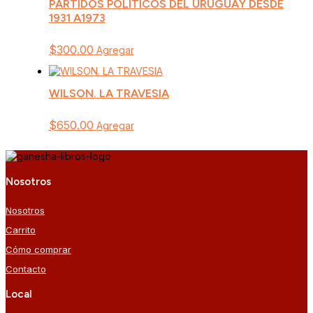
PARTIDOS POLITICOS DEL URUGUAY DESDE
1931 A1973
$
300.00
Agregar
WILSON. LA TRAVESIA
$
650.00
Agregar
Nosotros
Nosotros
Carrito
Cómo comprar
Contacto
Local