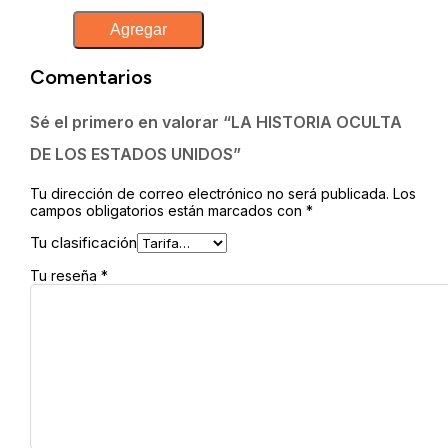
LA
Agregar
HISTORIA
OCULTA
DE
Comentarios
LOS
ESTADOS
UNIDOS
Sé el primero en valorar “LA HISTORIA OCULTA
cantidad
DE LOS ESTADOS UNIDOS”
Tu dirección de correo electrónico no será publicada.
Los
campos obligatorios están marcados con
*
Tu clasificación
Tu reseña
*