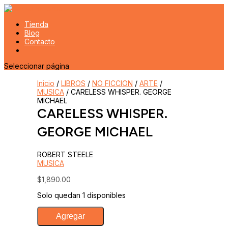
Tienda
Blog
Contacto
Seleccionar página
Inicio
/
LIBROS
/
NO FICCION
/
ARTE
/
MUSICA
/ CARELESS WHISPER. GEORGE
MICHAEL
CARELESS WHISPER.
GEORGE MICHAEL
ROBERT STEELE
MUSICA
$
1,890.00
Solo quedan 1 disponibles
CARELESS
Agregar
WHISPER.
GEORGE