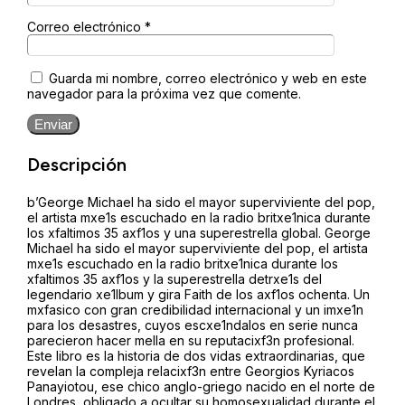
Correo electrónico
*
Guarda mi nombre, correo electrónico y web en este
navegador para la próxima vez que comente.
Enviar
Descripción
b’George Michael ha sido el mayor superviviente del pop,
el artista mxe1s escuchado en la radio britxe1nica durante
los xfaltimos 35 axf1os y una superestrella global. George
Michael ha sido el mayor superviviente del pop, el artista
mxe1s escuchado en la radio britxe1nica durante los
xfaltimos 35 axf1os y la superestrella detrxe1s del
legendario xe1lbum y gira Faith de los axf1os ochenta. Un
mxfasico con gran credibilidad internacional y un imxe1n
para los desastres, cuyos escxe1ndalos en serie nunca
parecieron hacer mella en su reputacixf3n profesional.
Este libro es la historia de dos vidas extraordinarias, que
revelan la compleja relacixf3n entre Georgios Kyriacos
Panayiotou, ese chico anglo-griego nacido en el norte de
Londres, obligado a ocultar su homosexualidad durante el