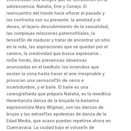
adolescencia: Natalia, Erre y Conejo. El
reencuentro del trxedo hace aflorar el pasado y
los confronta con su presente: la amistad y el
deseo, el lejano descubrimiento de la sexualidad,
las complejas relaciones paternofiliales, la
tensixf3n de madurar y tratar de encontrar un sitio
en la vida, las aspiraciones que se quedan por el
camino, la creatividad que busca expresarse…
nnDe fondo, dos presencias obsesivas
anunciadas en el txedtulo: los incendios que
asolan la zona hasta hacer el aire irrespirable y
provocan una sensacixf3n de cerco e
incertidumbre, y el baile. El baile es una
coreografxeda que prepara Natalia, es la mxedtica
Hexentanzla danza de la brujade la bailarina
expresionista Mary Wigman, son las danzas de
brujas y las extraxf1as epidemias de danza de la
Edad Media, que acaso puedan repetirse ahora en
Cuernavaca. La ciudad bajo el volcxe1n de