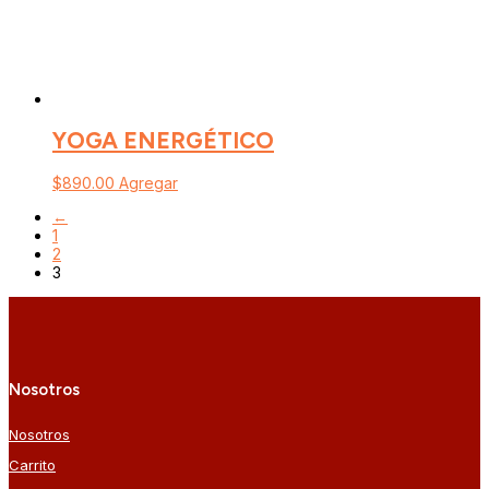
YOGA ENERGÉTICO
$
890.00
Agregar
←
1
2
3
Nosotros
Nosotros
Carrito