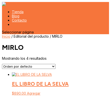
Tienda
Blog
Contacto
Seleccionar página
Inicio
/ Editorial del producto / MIRLO
MIRLO
Mostrando los 4 resultados
EL LIBRO DE LA SELVA
$
890.00
Agregar