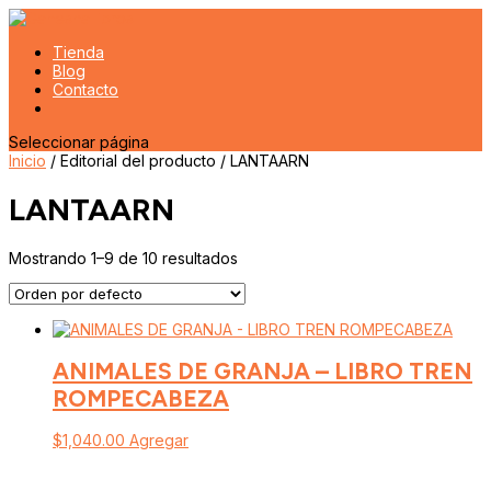
Tienda
Blog
Contacto
Seleccionar página
Inicio
/ Editorial del producto / LANTAARN
LANTAARN
Mostrando 1–9 de 10 resultados
ANIMALES DE GRANJA – LIBRO TREN
ROMPECABEZA
$
1,040.00
Agregar