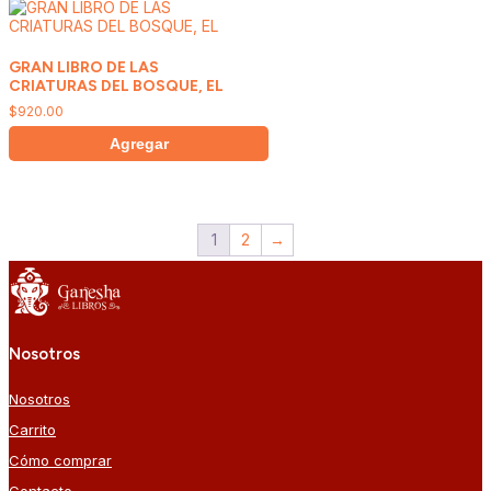
GRAN LIBRO DE LAS
CRIATURAS DEL BOSQUE, EL
$
920.00
Agregar
1
2
→
Nosotros
Nosotros
Carrito
Cómo comprar
Contacto