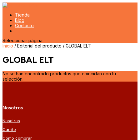
Tienda
Blog
Contacto
Seleccionar página
Inicio
/ Editorial del producto / GLOBAL ELT
GLOBAL ELT
No se han encontrado productos que coincidan con tu
selección.
Nosotros
Nosotros
Carrito
Cómo comprar