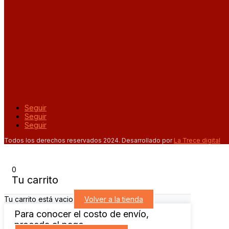
Seguir
Seguir
Seguir
Todos los derechos reservados 2024. Desarrollado por
La Trece digital
0
Tu carrito
Tu carrito está vacio
Volver a la tienda
Para conocer el costo de envío,
proceda al pago.