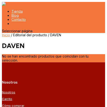
Tienda
Blog
Contacto
Seleccionar página
Inicio
/ Editorial del producto / DAVEN
DAVEN
No se han encontrado productos que coincidan con tu
selección.
Nosotros
Nosotros
Carrito
Cómo comprar