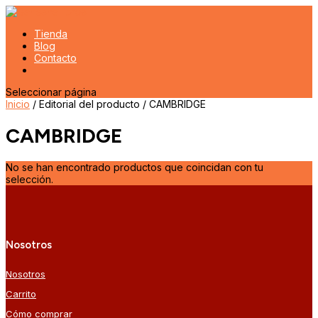
Tienda
Blog
Contacto
Seleccionar página
Inicio
/ Editorial del producto / CAMBRIDGE
CAMBRIDGE
No se han encontrado productos que coincidan con tu
selección.
Nosotros
Nosotros
Carrito
Cómo comprar