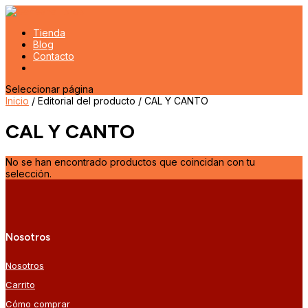
Tienda
Blog
Contacto
Seleccionar página
Inicio
/ Editorial del producto / CAL Y CANTO
CAL Y CANTO
No se han encontrado productos que coincidan con tu
selección.
Nosotros
Nosotros
Carrito
Cómo comprar