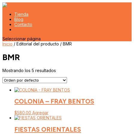
Tienda
Blog
Contacto
Seleccionar página
Inicio
/ Editorial del producto / BMR
BMR
Mostrando los 5 resultados
COLONIA – FRAY BENTOS
$
580.00
Agregar
FIESTAS ORIENTALES