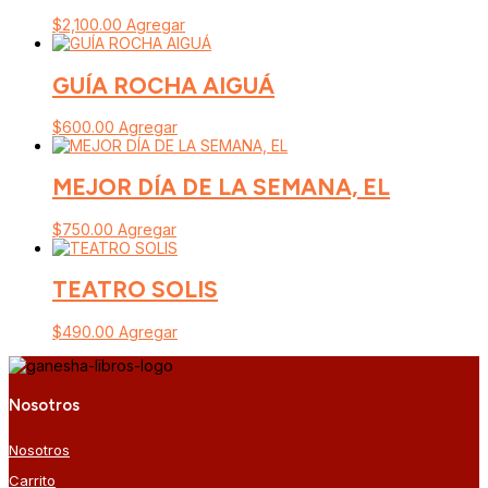
$
2,100.00
Agregar
GUÍA ROCHA AIGUÁ
$
600.00
Agregar
MEJOR DÍA DE LA SEMANA, EL
$
750.00
Agregar
TEATRO SOLIS
$
490.00
Agregar
Nosotros
Nosotros
Carrito