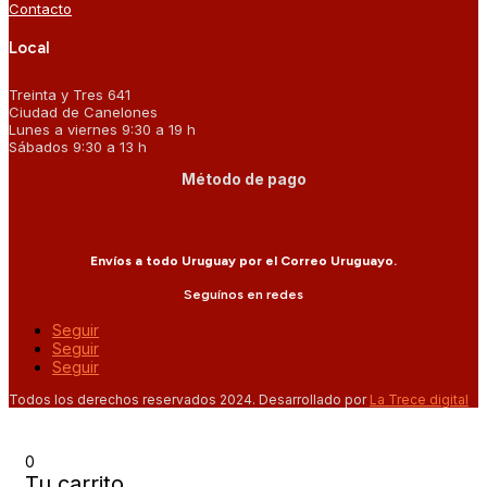
Contacto
Local
Treinta y Tres 641
Ciudad de Canelones
Lunes a viernes 9:30 a 19 h
Sábados 9:30 a 13 h
Método de pago
Envíos a todo Uruguay por el Correo Uruguayo.
Seguínos en redes
Seguir
Seguir
Seguir
Todos los derechos reservados 2024. Desarrollado por
La Trece digital
0
Tu carrito