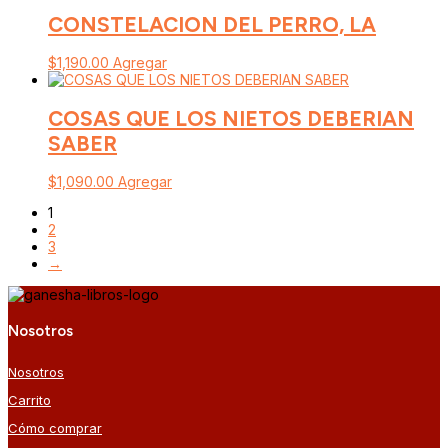
CONSTELACION DEL PERRO, LA
$
1,190.00
Agregar
COSAS QUE LOS NIETOS DEBERIAN
SABER
$
1,090.00
Agregar
1
2
3
→
Nosotros
Nosotros
Carrito
Cómo comprar