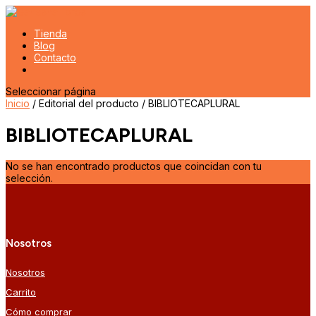
Tienda
Blog
Contacto
Seleccionar página
Inicio
/ Editorial del producto / BIBLIOTECAPLURAL
BIBLIOTECAPLURAL
No se han encontrado productos que coincidan con tu
selección.
Nosotros
Nosotros
Carrito
Cómo comprar