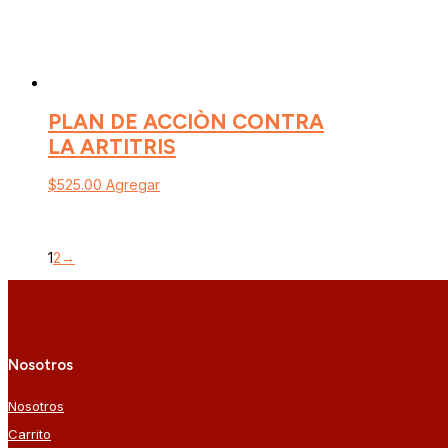
PLAN DE ACCIÒN CONTRA
LA ARTITRIS
$
525.00
Agregar
1
2
→
Nosotros
Nosotros
Carrito