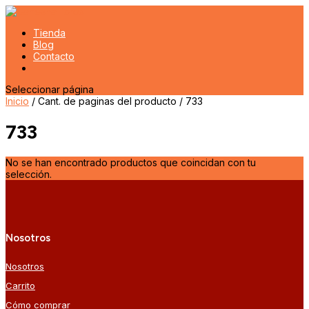
Tienda
Blog
Contacto
Seleccionar página
Inicio
/ Cant. de paginas del producto / 733
733
No se han encontrado productos que coincidan con tu
selección.
Nosotros
Nosotros
Carrito
Cómo comprar