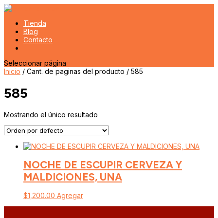
Tienda
Blog
Contacto
Seleccionar página
Inicio
/ Cant. de paginas del producto / 585
585
Mostrando el único resultado
NOCHE DE ESCUPIR CERVEZA Y
MALDICIONES, UNA
$
1,200.00
Agregar