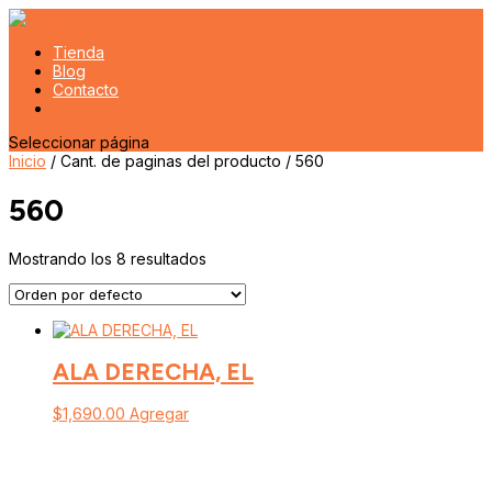
Tienda
Blog
Contacto
Seleccionar página
Inicio
/ Cant. de paginas del producto / 560
560
Mostrando los 8 resultados
ALA DERECHA, EL
$
1,690.00
Agregar