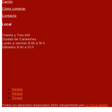
Carrito
Cómo comprar
Contacto
Local
Treinta y Tres 641
Ciudad de Canelones
Lunes a viernes 9:30 a 19 h
Sábados 9:30 a 13 h
Seguir
Seguir
Seguir
Todos los derechos reservados 2024. Desarrollado por
La Trece digital