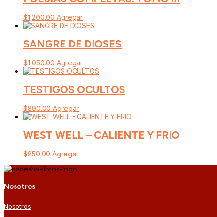
$
1,200.00
Agregar
SANGRE DE DIOSES
$
1,050.00
Agregar
TESTIGOS OCULTOS
$
890.00
Agregar
WEST WELL – CALIENTE Y FRIO
$
850.00
Agregar
Nosotros
Nosotros