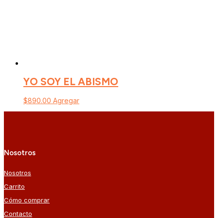
YO SOY EL ABISMO
$
890.00
Agregar
Nosotros
Nosotros
Carrito
Cómo comprar
Contacto