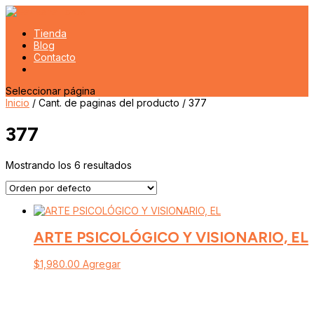
Tienda
Blog
Contacto
Seleccionar página
Inicio
/ Cant. de paginas del producto / 377
377
Mostrando los 6 resultados
ARTE PSICOLÓGICO Y VISIONARIO, EL
$
1,980.00
Agregar