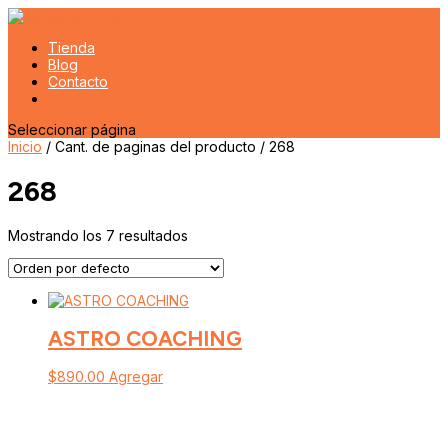
Tienda
Blog
Contacto
Seleccionar página
Inicio
/ Cant. de paginas del producto / 268
268
Mostrando los 7 resultados
ASTRO COACHING
$
890.00
Agregar