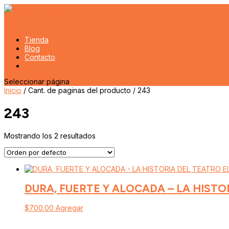
Tienda
Blog
Contacto
Seleccionar página
Inicio
/ Cant. de paginas del producto / 243
243
Mostrando los 2 resultados
DURA, FUERTE Y ALOCADA – LA HISTO
$
700.00
Agregar