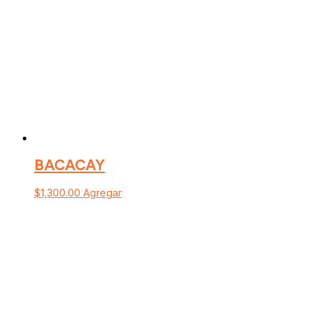
BACACAY
$
1,300.00
Agregar