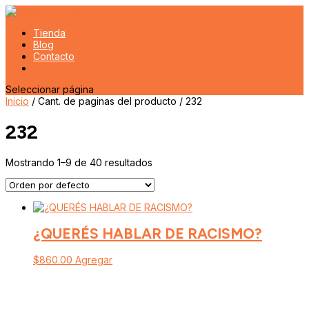
Tienda
Blog
Contacto
Seleccionar página
Inicio
/ Cant. de paginas del producto / 232
232
Mostrando 1–9 de 40 resultados
¿QUERÉS HABLAR DE RACISMO?
$
860.00
Agregar