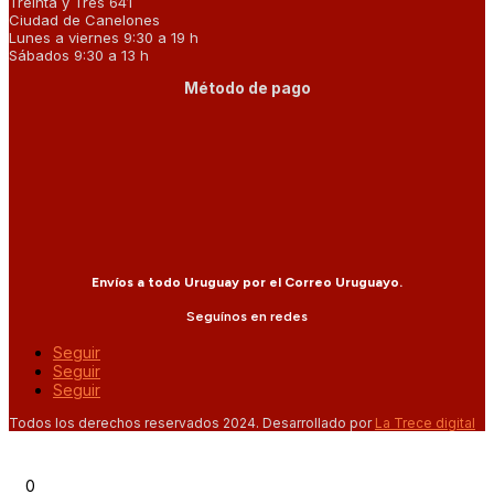
Treinta y Tres 641
Ciudad de Canelones
Lunes a viernes 9:30 a 19 h
Sábados 9:30 a 13 h
Método de pago
Envíos a todo Uruguay por el Correo Uruguayo.
Seguínos en redes
Seguir
Seguir
Seguir
Todos los derechos reservados 2024. Desarrollado por
La Trece digital
0