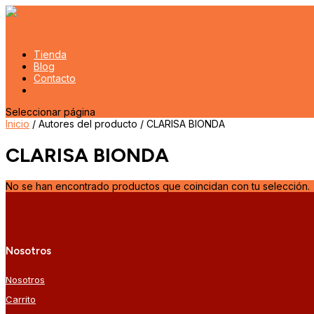
Tienda
Blog
Contacto
Seleccionar página
Inicio
/ Autores del producto / CLARISA BIONDA
CLARISA BIONDA
No se han encontrado productos que coincidan con tu selección.
Nosotros
Nosotros
Carrito