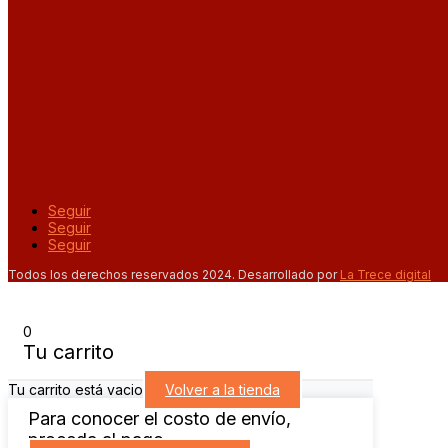
Seguir
Seguir
Seguir
Todos los derechos reservados 2024. Desarrollado por
La Trece digital
0
Tu carrito
Tu carrito está vacio
Volver a la tienda
Para conocer el costo de envío,
proceda al pago.