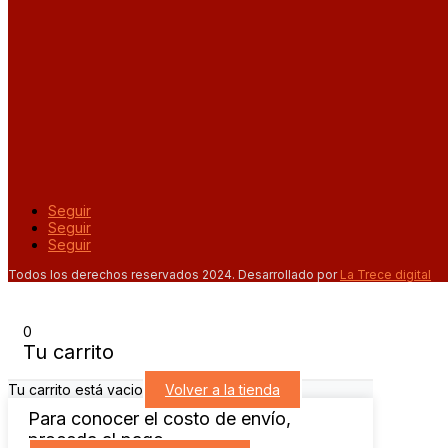
Seguir
Seguir
Seguir
Todos los derechos reservados 2024. Desarrollado por
La Trece digital
0
Tu carrito
Tu carrito está vacio
Volver a la tienda
Para conocer el costo de envío,
proceda al pago.