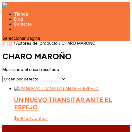
Tienda
Blog
Contacto
Seleccionar página
Inicio
/ Autores del producto / CHARO MAROÑO
CHARO MAROÑO
Mostrando el único resultado
UN NUEVO TRANSITAR ANTE EL
ESPEJO
$
690.00
Agregar