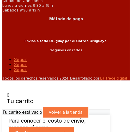
Ciudad de Canelones
Lunes a viernes 9:30 a 19 h
Sábados 9:30 a 13 h
Método de pago
Envíos a todo Uruguay por el Correo Uruguayo.
Seguínos en redes
Seguir
Seguir
Seguir
Todos los derechos reservados 2024. Desarrollado por
La Trece digital
0
Tu carrito
Tu carrito está vacio
Volver a la tienda
Para conocer el costo de envío,
proceda al pago.